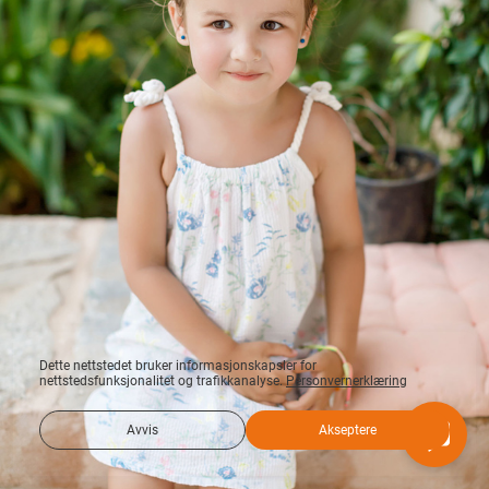
Dette nettstedet bruker informasjonskapsler for
nettstedsfunksjonalitet og trafikkanalyse.
Personvernerklæring
Avvis
Akseptere