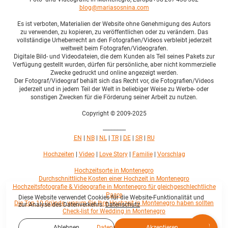
blog@mariasosnina.com
Es ist verboten, Materialien der Website ohne Genehmigung des Autors
zu verwenden, zu kopieren, zu veröffentlichen oder zu verändern. Das
vollständige Urheberrecht an den Fotografien/Videos verbleibt jederzeit
weltweit beim Fotografen/Videografen.
Digitale Bild- und Videodateien, die dem Kunden als Teil seines Pakets zur
Verfügung gestellt wurden, dürfen für persönliche, aber nicht kommerzielle
Zwecke gedruckt und online angezeigt werden.
Der Fotograf/Videograf behält sich das Recht vor, die Fotografien/Videos
jederzeit und in jedem Teil der Welt in beliebiger Weise zu Werbe- oder
sonstigen Zwecken für die Förderung seiner Arbeit zu nutzen.
Copyright © 2009-2025
---------------
EN
|
NB
|
NL
|
TR
|
DE
|
SR
|
RU
Hochzeiten
|
Video
|
Love Story
|
Familie
|
Vorschlag
Hochzeitsorte in Montenegro
Durchschnittliche Kosten einer Hochzeit in Montenegro
Hochzeitsfotografie & Videografie in Montenegro für gleichgeschlechtliche
Paare
Diese Website verwendet Cookies für die Website-Funktionalität und
Die Top 10 Gründe, warum Sie Ihre Hochzeit in Montenegro haben sollten
zur Analyse des Datenverkehrs.
Datenschutz
Check-list for Wedding in Montenegro
Datenschutz
Ablehnen
Akzeptieren