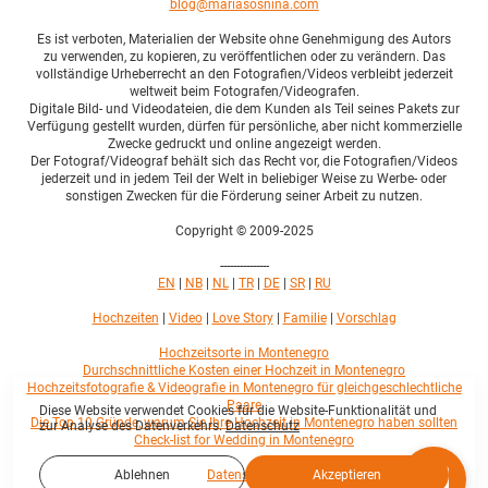
blog@mariasosnina.com
Es ist verboten, Materialien der Website ohne Genehmigung des Autors
zu verwenden, zu kopieren, zu veröffentlichen oder zu verändern. Das
vollständige Urheberrecht an den Fotografien/Videos verbleibt jederzeit
weltweit beim Fotografen/Videografen.
Digitale Bild- und Videodateien, die dem Kunden als Teil seines Pakets zur
Verfügung gestellt wurden, dürfen für persönliche, aber nicht kommerzielle
Zwecke gedruckt und online angezeigt werden.
Der Fotograf/Videograf behält sich das Recht vor, die Fotografien/Videos
jederzeit und in jedem Teil der Welt in beliebiger Weise zu Werbe- oder
sonstigen Zwecken für die Förderung seiner Arbeit zu nutzen.
Copyright © 2009-2025
---------------
EN
|
NB
|
NL
|
TR
|
DE
|
SR
|
RU
Hochzeiten
|
Video
|
Love Story
|
Familie
|
Vorschlag
Hochzeitsorte in Montenegro
Durchschnittliche Kosten einer Hochzeit in Montenegro
Hochzeitsfotografie & Videografie in Montenegro für gleichgeschlechtliche
Paare
Diese Website verwendet Cookies für die Website-Funktionalität und
Die Top 10 Gründe, warum Sie Ihre Hochzeit in Montenegro haben sollten
zur Analyse des Datenverkehrs.
Datenschutz
Check-list for Wedding in Montenegro
Datenschutz
Ablehnen
Akzeptieren