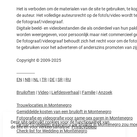
Het is verboden om de materialen van de site te gebruiken, te ko
de auteur. Het volledige auteursrecht op de foto’s/video wordt t
de fotograaf/videograaf.
Digitale beeld- en videobestanden die als onderdeel van hun pak
worden weergegeven, voor persoonlijk maar niet commercieel ge
De fotograaf/videograaf behoudt zich het recht voor om de foto’
te gebruiken voor het adverteren of anderszins promoten van zi
Copyright © 2009-2025
---------------
EN
|
NB
|
NL
|
TR
|
DE
|
SR
|
RU
Bruiloften
|
Video
|
Liefdesverhaal
|
Familie
|
Anzoek
Trouwlocaties in Montenegro
Gemiddelde kosten van een bruiloft in Montenegro
Fotografie en videografie voor same-sex paren in Montenegro
Deze site gebruikt cookies voor de functionaliteit van
De top 10 redenen waarom u uw bruiloft in Montenegro zou mo
de site en voor verkeersanalyse.
Privacybeleid
Check-list for Wedding in Montenegro