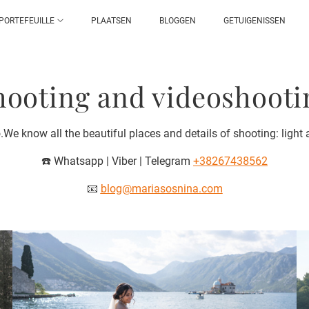
PORTEFEUILLE
PLAATSEN
BLOGGEN
GETUIGENISSEN
hooting and videoshoot
e know all the beautiful places and details of shooting: light
☎️ Whatsapp | Viber | Telegram
+38267438562
📧
blog@mariasosnina.com