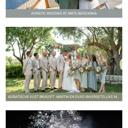
ADRIATIC WEDDING OF MATEJ&DEEANNA
ADRIATISCHE KUST BRUILOFT: MARTIN EN EVA’S ONVERGETELIJKE MOMENTEN