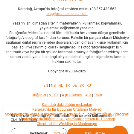
Karadağ, Avrupa’da fotoğraf ve video çekimi+38 267 438 562
blog@mariasosnina.com
Yazarın izni olmadan sitenin materyallerini kullanmak, kopyalamak,
yayınlamak, değiştirmek yasaktır.
Fotoğraflar/video üzerindeki tüm telif hakkı her zaman dünya genelinde
fotoğrafçı/videograf tarafından korunur. Paketin bir parçası olarak Müşteriye
sağlanan dijital resim ve video dosyaları, ticari olmayan kişisel kullanım için
basılabilir ve çevrimiçi olarak sergilenebilir. Fotoğrafçı/videograf, işini
tanıtmak veya başka bir şekilde tanıtmak amacıyla fotoğrafları/videoyu her
zaman ve dünyanın herhangi bir yerinde herhangi bir biçimde kullanma
hakkını saklı tutar.
Copyright © 2009-2025
----------------
EN
|
NB
|
NL
|
TR
|
DE
|
SR
|
RU
Düğünler
|
VİDEO
|
Aşk Hikayesi
|
Aile
|
Teklif
Karadağ daki düğün mekanları
Karadağ’da Bir Düğünün Ortalama Maliyeti
Montenegro’da Aynı Cinsiyetten Çiftler için Düğün Fotoğrafçılığı ve Videografi
Bu site, site işlevselliği ve trafik analizi için çerezler kullanmaktadır.
Montenegro’da düğününüzü yapmanız gereken ilk 10 sebep
Gizlilik Politikası
Check-list for Wedding in Montenegro
Gizlilik Politikası
Reddetmek
Kabul etmek