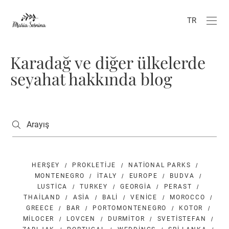
TR
Karadağ ve diğer ülkelerde
seyahat hakkında blog
HERŞEY
PROKLETIJE
NATIONAL PARKS
MONTENEGRO
ITALY
EUROPE
BUDVA
LUSTICA
TURKEY
GEORGIA
PERAST
THAILAND
ASIA
BALI
VENICE
MOROCCO
GREECE
BAR
PORTOMONTENEGRO
KOTOR
MILOCER
LOVCEN
DURMITOR
SVETISTEFAN