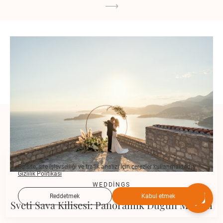
Bu site, site işlevselliği ve trafik analizi için çerezler kullanmaktadır.
Gizlilik Politikası
WEDDINGS
Reddetmek
Kabul etmek
Sveti Sava Kilisesi: Panoramik Düğün Mekanı