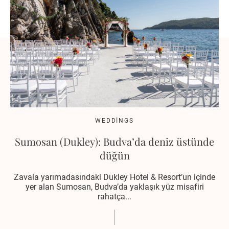
WEDDINGS
Sumosan (Dukley): Budva’da deniz üstünde
düğün
Zavala yarımadasındaki Dukley Hotel & Resort’un içinde
yer alan Sumosan, Budva’da yaklaşık yüz misafiri
rahatça...