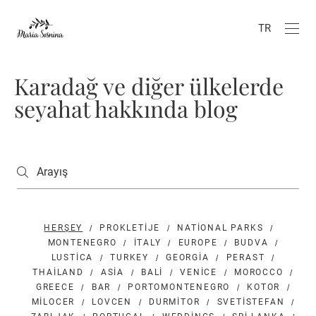
TR
Karadağ ve diğer ülkelerde
seyahat hakkında blog
HERŞEY
PROKLETIJE
NATIONAL PARKS
MONTENEGRO
ITALY
EUROPE
BUDVA
LUSTICA
TURKEY
GEORGIA
PERAST
THAILAND
ASIA
BALI
VENICE
MOROCCO
GREECE
BAR
PORTOMONTENEGRO
KOTOR
MILOCER
LOVCEN
DURMITOR
SVETISTEFAN