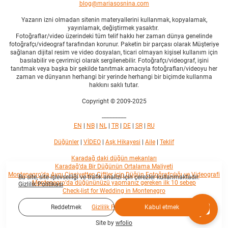
blog@mariasosnina.com
Yazarın izni olmadan sitenin materyallerini kullanmak, kopyalamak,
yayınlamak, değiştirmek yasaktır.
Fotoğraflar/video üzerindeki tüm telif hakkı her zaman dünya genelinde
fotoğrafçı/videograf tarafından korunur. Paketin bir parçası olarak Müşteriye
sağlanan dijital resim ve video dosyaları, ticari olmayan kişisel kullanım için
basılabilir ve çevrimiçi olarak sergilenebilir. Fotoğrafçı/videograf, işini
tanıtmak veya başka bir şekilde tanıtmak amacıyla fotoğrafları/videoyu her
zaman ve dünyanın herhangi bir yerinde herhangi bir biçimde kullanma
hakkını saklı tutar.
Copyright © 2009-2025
----------------
EN
|
NB
|
NL
|
TR
|
DE
|
SR
|
RU
Düğünler
|
VİDEO
|
Aşk Hikayesi
|
Aile
|
Teklif
Karadağ daki düğün mekanları
Karadağ’da Bir Düğünün Ortalama Maliyeti
Montenegro’da Aynı Cinsiyetten Çiftler için Düğün Fotoğrafçılığı ve Videografi
Bu site, site işlevselliği ve trafik analizi için çerezler kullanmaktadır.
Montenegro’da düğününüzü yapmanız gereken ilk 10 sebep
Gizlilik Politikası
Check-list for Wedding in Montenegro
Reddetmek
Kabul etmek
Gizlilik Politikası
Site by
wfolio