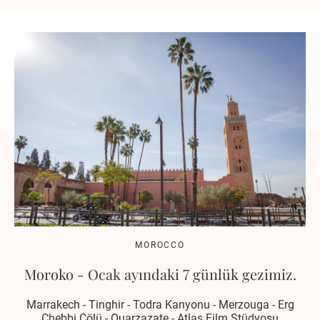
MOROCCO
Moroko - Ocak ayındaki 7 günlük gezimiz.
Marrakech - Tinghir - Todra Kanyonu - Merzouga - Erg
Chebbi Çölü - Ouarzazate - Atlas Film Stüdyosu