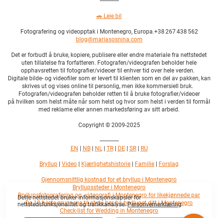
-------------
🚗
L
eie bil
Fotografering og videopptak i Montenegro, Europa.+38 267 438 562
blog@mariasosnina.com
Det er forbudt å bruke, kopiere, publisere eller endre materiale fra nettstedet
uten tillatelse fra forfatteren. Fotografen/videografen beholder hele
opphavsretten til fotografier/videoer til enhver tid over hele verden.
Digitale bilde- og videofiler som er levert til klienten som en del av pakken, kan
skrives ut og vises online til personlig, men ikke kommersiell bruk.
Fotografen/videografen beholder retten til å bruke fotografier/videoer
på hvilken som helst måte når som helst og hvor som helst i verden til formål
med reklame eller annen markedsføring av sitt arbeid.
Copyright © 2009-2025
-------------
EN
|
NB
|
NL
|
TR
|
DE
|
SR
|
RU
Bryllup
|
Video
|
Kjærlighetshistorie
|
Familie
|
Forslag
Gjennomsnittlig kostnad for et bryllup i Montenegro
Bryllupssteder i Montenegro
Bryllupsfotografering og -videografi i Montenegro for likekjønnede par
Dette nettstedet bruker informasjonskapsler for
De 10 beste grunnene til at du bør ha bryllupet ditt i Montenegro
nettstedsfunksjonalitet og trafikkanalyse.
Personvernerklæring
Check-list for Wedding in Montenegro