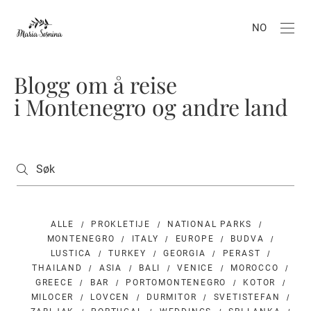
NO
Blogg om å reise
i Montenegro og andre land
ALLE
PROKLETIJE
NATIONAL PARKS
MONTENEGRO
ITALY
EUROPE
BUDVA
LUSTICA
TURKEY
GEORGIA
PERAST
THAILAND
ASIA
BALI
VENICE
MOROCCO
GREECE
BAR
PORTOMONTENEGRO
KOTOR
MILOCER
LOVCEN
DURMITOR
SVETISTEFAN