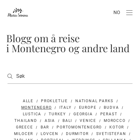
NO
Blogg om å reise
i Montenegro og andre land
ALLE
PROKLETIJE
NATIONAL PARKS
MONTENEGRO
ITALY
EUROPE
BUDVA
LUSTICA
TURKEY
GEORGIA
PERAST
THAILAND
ASIA
BALI
VENICE
MOROCCO
GREECE
BAR
PORTOMONTENEGRO
KOTOR
MILOCER
LOVCEN
DURMITOR
SVETISTEFAN