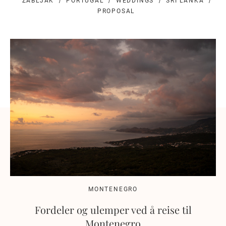
ZABLJAK
PORTUGAL
WEDDINGS
SRI LANKA
PROPOSAL
MONTENEGRO
Fordeler og ulemper ved å reise til
Montenegro