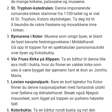
de mange kirkene, palassene og museene.
St. Tryphon-katedralen:
Denne imponerende
romanske kirken stammer fra 1100-tallet og er viet
til St. Tryphon, Kotors skytshelgen. Ta deg tid til
å beundre de vakre freskene og mosaikkene inne
i kirken.
Bymurene i Kotor:
Murene som omgir byen, er blant
de best bevarte festningsverkene i Middelhavet.
Gå opp til toppen for en spektakulær panoramautsikt
over byen og Kotorbukta.
Vår Frues Kirke på Klippen:
Ta en båttur til denne lille
øya midt i bukta, hvor du finner en vakker kirke som
sies å være bygget der sjømenn fant et ikon av Jomfru
Maria.
Lovćen nasjonalpark:
Bare en kort kjøretur fra Kotor
finner du denne nasjonalparken med fantastisk utsikt
over fjellene og Adriaterhavet. Besøk også Njegoš-
mausoleet, som ligger på toppen av parkens høyeste
fjell.
Kotorbukta:
Ta en båttur rundt bukta og nyt den