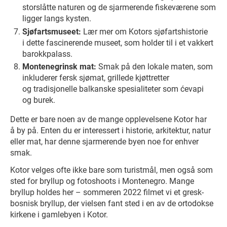
storslåtte naturen og de sjarmerende fiskeværene som
ligger langs kysten.
Sjøfartsmuseet:
Lær mer om Kotors sjøfartshistorie
i dette fascinerende museet, som holder til i et vakkert
barokkpalass.
Montenegrinsk mat:
Smak på den lokale maten, som
inkluderer fersk sjømat, grillede kjøttretter
og tradisjonelle balkanske spesialiteter som ćevapi
og burek.
Dette er bare noen av de mange opplevelsene Kotor har
å by på. Enten du er interessert i historie, arkitektur, natur
eller mat, har denne sjarmerende byen noe for enhver
smak.
Kotor velges ofte ikke bare som turistmål, men også som
sted for bryllup og fotoshoots i Montenegro. Mange
bryllup holdes her – sommeren 2022 filmet vi et gresk-
bosnisk bryllup, der vielsen fant sted i en av de ortodokse
kirkene i gamlebyen i Kotor.