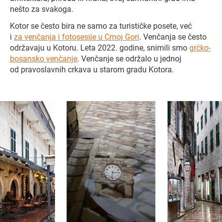
nešto za svakoga.
Kotor se često bira ne samo za turističke posete, već
i
za venčanja i fotosesije u Crnoj Gori
. Venčanja se često
održavaju u Kotoru. Leta 2022. godine, snimili smo
grčko-
bosansko venčanje
. Venčanje se održalo u jednoj
od pravoslavnih crkava u starom gradu Kotora.