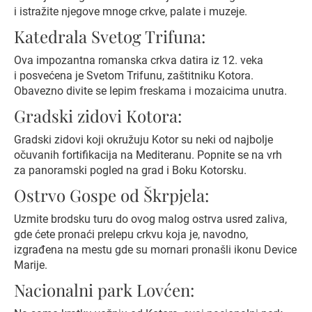
i istražite njegove mnoge crkve, palate i muzeje.
Katedrala Svetog Trifuna:
Ova impozantna romanska crkva datira iz 12. veka
i posvećena je Svetom Trifunu, zaštitniku Kotora.
Obavezno divite se lepim freskama i mozaicima unutra.
Gradski zidovi Kotora:
Gradski zidovi koji okružuju Kotor su neki od najbolje
očuvanih fortifikacija na Mediteranu. Popnite se na vrh
za panoramski pogled na grad i Boku Kotorsku.
Ostrvo Gospe od Škrpjela:
Uzmite brodsku turu do ovog malog ostrva usred zaliva,
gde ćete pronaći prelepu crkvu koja je, navodno,
izgrađena na mestu gde su mornari pronašli ikonu Device
Marije.
Nacionalni park Lovćen: