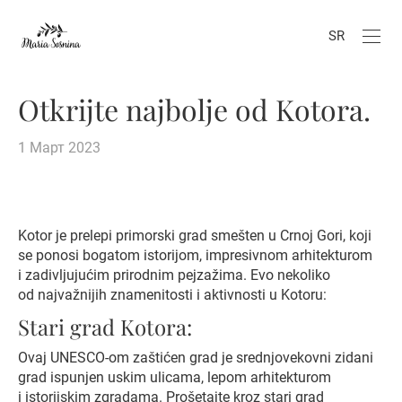
SR
Otkrijte najbolje od Kotora.
1 Март 2023
Kotor je prelepi primorski grad smešten u Crnoj Gori, koji
se ponosi bogatom istorijom, impresivnom arhitekturom
i zadivljujućim prirodnim pejzažima. Evo nekoliko
od najvažnijih znamenitosti i aktivnosti u Kotoru:
Stari grad Kotora:
Ovaj UNESCO-om zaštićen grad je srednjovekovni zidani
grad ispunjen uskim ulicama, lepom arhitekturom
i istorijskim zgradama. Prošetajte kroz stari grad