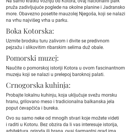
Na samo kratku vožnju od Kotora, ovaj nacionalni park
pruža zadivljujuće poglede na okolne planine i Jadransko
more. Obavezno posetite mauzolej Njegoša, koji se nalazi
na vrhu najvišeg vrha u parku.
Boka Kotorska:
Uzmite brodsku turu zalivom i divite se predivnom
pejzažu i slikovitim ribarskim selima duž obale.
Pomorski muzej:
Naučite o pomorskoj istoriji Kotora u ovom fascinantnom
muzeju koji se nalazi u prelepoj baroknoj palati.
Crnogorska kuhinja:
Probajte lokalnu kuhinju, koja uključuje svežu morsku
hranu, grilovano meso i tradicionalna balkanska jela
poput ćevapčića i bureka.
Ovo su samo neke od mnogih stvari koje možete videti
i raditi u Kotoru. Bez obzira da li vas interesuje istorija,
arhitektura, priroda ili hrana, ovaj šarmantni grad ima