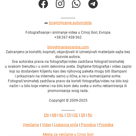
----------------
🚗
Iznajmljivanje automobila
Fotografisanje i snimanje videa u Crnoj Gori, Evropa
+38 267 438 562
blog@mariasosnina.com
Zabranjeno je koristiti, kopirati, objavljivati ili izmenjivati materijale sajta bez
dozvole autora.
Sva autorska prava na fotografije/video zadržava fotograf/snimatelj
u svakom trenutku i u svim delovima sveta. Digitalne fotografije i video zapisi
koji su dostavljeni Klijentu kao deo njihovog paketa mogu biti štampani
i prikazivani na internetu samo u lične, a ne u komercijalne svrhe.
Fotograf/snimatelj zadržava pravo da koristi fotografije/video na bilo koji
način i u bilo koje vreme i na bilo kom delu sveta u svrhu reklamiranja ili
promovisanja svog rada.
Copyright © 2009-2025
---------------
EN
|
NB
|
NL
|
TR
|
DE
|
SR
|
RU
Vjenčanja
|
Video
|
Ljubavna priča
|
Porodica
|
Prosidba
Mesta za venčanje u Crnoj Gori