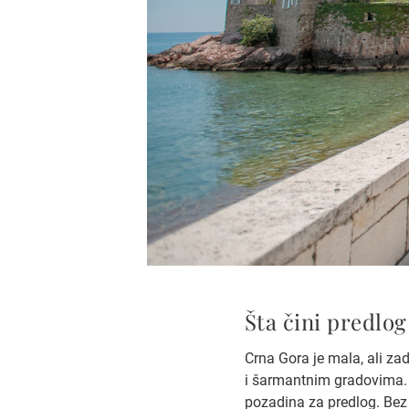
Šta čini predlo
Crna Gora je mala, ali z
i šarmantnim gradovima.
pozadina za predlog. Bez o