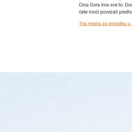
Crna Gora ima sve to. Dod
ćete moći povezati pred
Top mesta za prosidbu u 