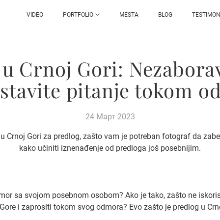
VIDEO
PORTFOLIO
MESTA
BLOG
TESTIMON
 u Crnoj Gori: Nezabora
stavite pitanje tokom 
24 Март 2023
 u Crnoj Gori za predlog, zašto vam je potreban fotograf da zabele
kako učiniti iznenađenje od predloga još posebnijim.
dmor sa svojom posebnom osobom? Ako je tako, zašto ne iskoristi
Gore i zaprositi tokom svog odmora? Evo zašto je predlog u Crno