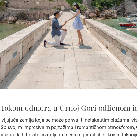
g tokom odmora u Crnoj Gori odličnom 
adivljujuća zemlja koja se može pohvaliti netaknutim plažama, 
 Sa svojim impresivnim pejzažima i romantičnom atmosferom, 
bzira da li tražite osamljeno mesto u prirodi ili slikovitu lokaci