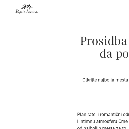
Prosidba
da po
Otkrijte najbolja mesta
Planirate li romantični o
i intimnu atmosferu Crne 
od najboljih mesta za to.