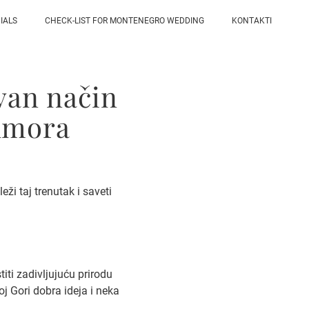
IALS
CHECK-LIST FOR MONTENEGRO WEDDING
KONTAKTI
van način
odmora
ži taj trenutak i saveti
ti zadivljujuću prirodu
j Gori dobra ideja i neka