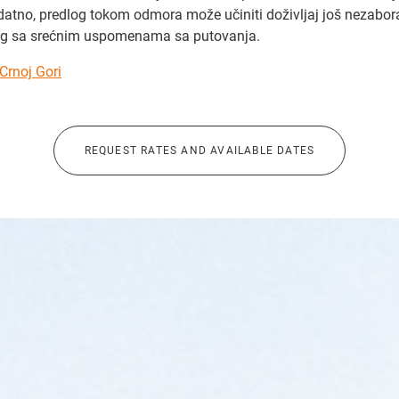
atno, predlog tokom odmora može učiniti doživljaj još nezaborav
log sa srećnim uspomenama sa putovanja.
Crnoj Gori
REQUEST RATES AND AVAILABLE DATES