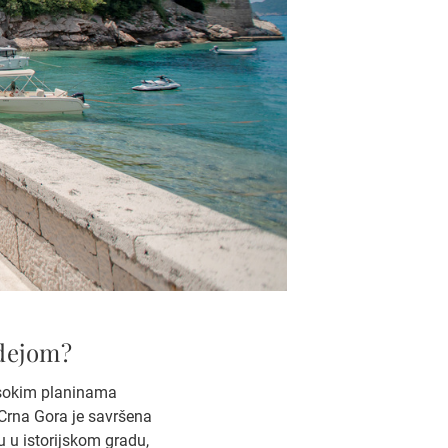
idejom?
visokim planinama
Crna Gora je savršena
ju u istorijskom gradu,