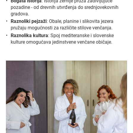
Bogata istorija
: Istorija zemlje pruža zadivljujuće
pozadine - od drevnih utvrđenja do srednjovekovnih
gradova.
Raznoliki pejzaži
: Obale, planine i slikovita jezera
pružaju mogućnosti za različite stilove venčanja.
Raznolika kultura
: Spoj mediteranske i slovenske
kulture omogućava jedinstvene venčane običaje.