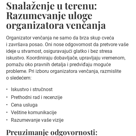
Snalaženje u terenu:
Razumevanje uloge
organizatora venčanja
Organizator venčanja ne samo da brza skup cveća
i završava posao. Oni nose odgovornost da pretvore vaše
ideje u stvarnost, osiguravajući glatko i bez stresa
iskustvo. Koordiniraju dobavljače, upravljaju vremenom,
pomažu oko pravnih detalja i predviđaju moguće
probleme. Pri izboru organizatora venčanja, razmislite
o sledećem:
Iskustvo i stručnost
Prethodni rad i recenzije
Cena usluga
Veštine komunikacije
Razumevanje vaše vizije
Preuzimanje odgovornosti: