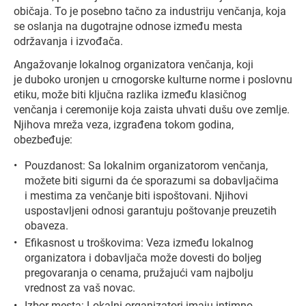
običaja. To je posebno tačno za industriju venčanja, koja
se oslanja na dugotrajne odnose između mesta
održavanja i izvođača.
Angažovanje lokalnog organizatora venčanja, koji
je duboko uronjen u crnogorske kulturne norme i poslovnu
etiku, može biti ključna razlika između klasičnog
venčanja i ceremonije koja zaista uhvati dušu ove zemlje.
Njihova mreža veza, izgrađena tokom godina,
obezbeđuje:
Pouzdanost: Sa lokalnim organizatorom venčanja,
možete biti sigurni da će sporazumi sa dobavljačima
i mestima za venčanje biti ispoštovani. Njihovi
uspostavljeni odnosi garantuju poštovanje preuzetih
obaveza.
Efikasnost u troškovima: Veza između lokalnog
organizatora i dobavljača može dovesti do boljeg
pregovaranja o cenama, pružajući vam najbolju
vrednost za vaš novac.
Izbor mesta: Lokalni organizatori imaju intimno