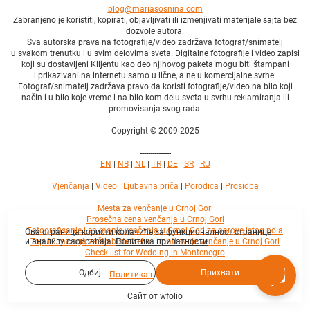
blog@mariasosnina.com
Zabranjeno je koristiti, kopirati, objavljivati ili izmenjivati materijale sajta bez
dozvole autora.
Sva autorska prava na fotografije/video zadržava fotograf/snimatelj
u svakom trenutku i u svim delovima sveta. Digitalne fotografije i video zapisi
koji su dostavljeni Klijentu kao deo njihovog paketa mogu biti štampani
i prikazivani na internetu samo u lične, a ne u komercijalne svrhe.
Fotograf/snimatelj zadržava pravo da koristi fotografije/video na bilo koji
način i u bilo koje vreme i na bilo kom delu sveta u svrhu reklamiranja ili
promovisanja svog rada.
Copyright © 2009-2025
---------------
EN
|
NB
|
NL
|
TR
|
DE
|
SR
|
RU
Vjenčanja
|
Video
|
Ljubavna priča
|
Porodica
|
Prosidba
Mesta za venčanje u Crnoj Gori
Prosečna cena venčanja u Crnoj Gori
Fotografisanje i snimanje venčanja u Crnoj Gori za parove istog pola
Ова страница користи колачиће за функционалност странице
Top 10 razloga zašto biste trebali imati svoje venčanje u Crnoj Gori
и анализу саобраћаја.
Политика приватности
Check-list for Wedding in Montenegro
Одбиј
Прихвати
Политика приватности
Сайт от
wfolio