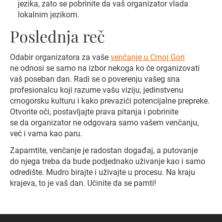
jezika, zato se pobrinite da vaš organizator vlada
lokalnim jezikom.
Poslednja reč
Odabir organizatora za vaše
venčanje u Crnoj Gori
ne odnosi se samo na izbor nekoga ko će organizovati
vaš poseban dan. Radi se o poverenju vašeg sna
profesionalcu koji razume vašu viziju, jedinstvenu
crnogorsku kulturu i kako prevazići potencijalne prepreke.
Otvorite oči, postavljajte prava pitanja i pobrinite
se da organizator ne odgovara samo vašem venčanju,
već i vama kao paru.
Zapamtite, venčanje je radostan događaj, a putovanje
do njega treba da bude podjednako uživanje kao i samo
odredište. Mudro birajte i uživajte u procesu. Na kraju
krajeva, to je vaš dan. Učinite da se pamti!