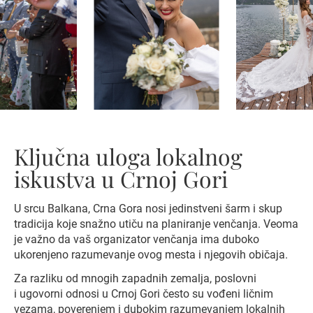
Ključna uloga lokalnog
iskustva u Crnoj Gori
U srcu Balkana, Crna Gora nosi jedinstveni šarm i skup
tradicija koje snažno utiču na planiranje venčanja. Veoma
je važno da vaš organizator venčanja ima duboko
ukorenjeno razumevanje ovog mesta i njegovih običaja.
Za razliku od mnogih zapadnih zemalja, poslovni
i ugovorni odnosi u Crnoj Gori često su vođeni ličnim
vezama, poverenjem i dubokim razumevanjem lokalnih