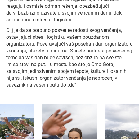
reaguju i osmisle odmah rešenja, obezbeđujući
da vi bezbrižno uživate u svojim venčanim danu, dok
se oni brinu o stresu i logistici.
Cilj je da se potpuno posvetite radosti svog venčanja,
ostavljajući stres i logistiku vašem pouzdanom
organizatoru. Poveravajući vaš poseban dan organizatoru
venčanja, ulažete u mir uma. Stičete partnera posvećenog
tome da vaš dan bude savršen, bez obzira na sve što
im se stavi na put. I u mestu kao što je Crna Gora,
sa svojim jedinstvenim spojem lepote, kulture i lokalnih
nijansi, iskusni organizator venčanja je neprocenjiv
saveznik na vašem putu do „da”.