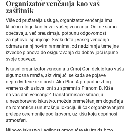
Organizator venčanja kao vaš
zaštitnik
Više od pružatelja usluga, organizator venčanja ima
ključnu ulogu kao čuvar vašeg venčanja. Oni ne samo
obećavaju, već preuzimaju potpunu odgovornost
za njihovo ispunjenje. Svaki detalj vašeg venčanja
odmara na njihovim ramenima, od nadziranja temeljne
izvedbe planova do osiguravanja da dobavljači ispune
svoje obaveze.
Iskusni organizator venčanja u Crnoj Gori deluje kao vaša
sigurnosna mreža, aktivirajući se kada se pojave
nepredviđene okolnosti. Ako Plan A propadne zbog
vremenskih uslova, oni su spremni s Planom B. Kiša
na vaš dan venčanja? Transformisaće situaciju
u nezaboravno iskustvo, možda premeštanjem događaja
na romantičnu unutrašnju lokaciju ili čak organizovanjem
prelepe ceremonije pod krovom, uz kišu koja doprinosi
atmosferi.
Njihovo iskustvo i agilnost omogućavaju im da brzo