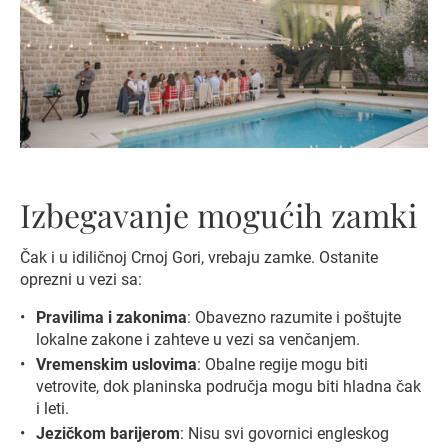
Izbegavanje mogućih zamki
Čak i u idiličnoj Crnoj Gori, vrebaju zamke. Ostanite
oprezni u vezi sa:
Pravilima i zakonima
: Obavezno razumite i poštujte
lokalne zakone i zahteve u vezi sa venčanjem.
Vremenskim uslovima
: Obalne regije mogu biti
vetrovite, dok planinska područja mogu biti hladna čak
i leti.
Jezičkom barijerom
: Nisu svi govornici engleskog