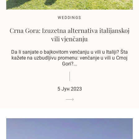
WEDDINGS
Crna Gora: Izuzetna alternativa italijanskoj
vili vjenčanju
Da li sanjate o bajkovitom venčanju u vili u Italiji? Šta
kažete na uzbudljivu promenu: venčanje u vili u Crnoj
Gori?...
5 Јун 2023