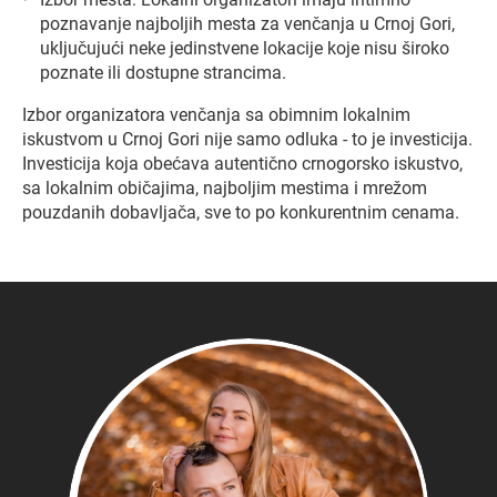
poznavanje najboljih mesta za venčanja u Crnoj Gori,
uključujući neke jedinstvene lokacije koje nisu široko
poznate ili dostupne strancima.
Izbor organizatora venčanja sa obimnim lokalnim
iskustvom u Crnoj Gori nije samo odluka - to je investicija.
Investicija koja obećava autentično crnogorsko iskustvo,
sa lokalnim običajima, najboljim mestima i mrežom
pouzdanih dobavljača, sve to po konkurentnim cenama.