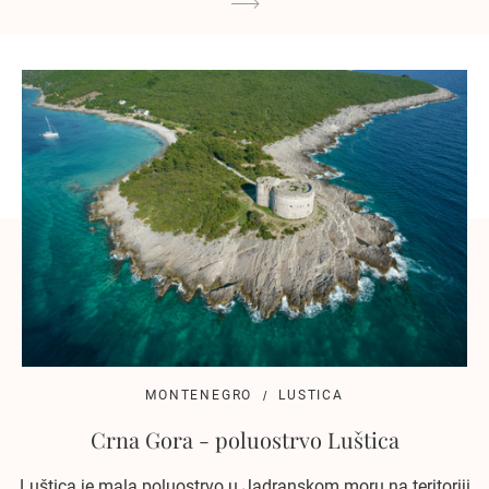
MONTENEGRO
LUSTICA
Crna Gora - poluostrvo Luštica
Luštica je mala poluostrvo u Jadranskom moru na teritoriji