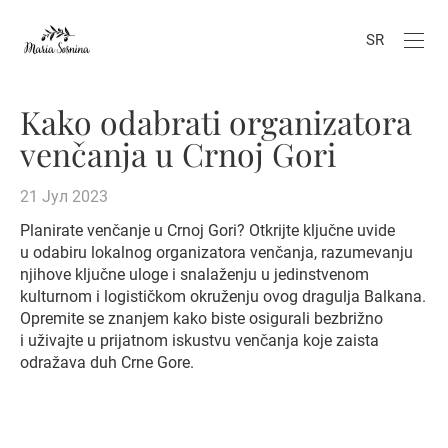
SR
Kako odabrati organizatora
venčanja u Crnoj Gori
21 Јул 2023
Planirate venčanje u Crnoj Gori? Otkrijte ključne uvide
u odabiru lokalnog organizatora venčanja, razumevanju
njihove ključne uloge i snalaženju u jedinstvenom
kulturnom i logističkom okruženju ovog dragulja Balkana.
Opremite se znanjem kako biste osigurali bezbrižno
i uživajte u prijatnom iskustvu venčanja koje zaista
odražava duh Crne Gore.