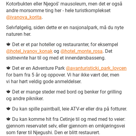
Kotorbukten eller Njegoš' mausoleum, men det er også
andre morsomme ting her - hele turistkomplekset
@ivanova_korita
.
Selvfølgelig, siden dette er en nasjonalpark, må du nyte
naturen her.
🍁 Det er et par hoteller og restauranter, for eksempel
@hotel_ivanov_konak
og
@hotel_monte_rosa
. Det
sistnevnte har til og med et innendørsbasseng.
🍁 Det er en Adventure Park
@avanturisticki_park_lovcen
for barn fra 5 år og oppover. Vi har ikke vært der, men
vi har hørt veldig gode anmeldelser.
🍁 Det er mange steder med bord og benker for grilling
og andre pikniker.
🍁 Du kan spille paintball, leie ATV-er eller dra på fotturer.
🍁 Du kan komme hit fra Cetinje til og med med to veier:
gjennom reservatet selv, eller gjennom en omkjøringsvei
som fører til Njegushi. Den er blitt restaurert.