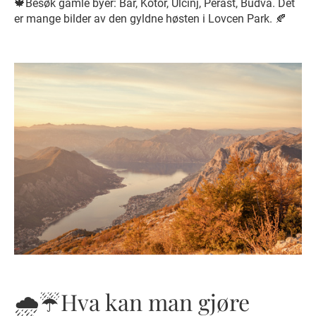
🍁Besøk gamle byer: Bar, Kotor, Ulcinj, Perast, Budva. Det
er mange bilder av den gyldne høsten i Lovcen Park. 🍂
🌧️☔️Hva kan man gjøre