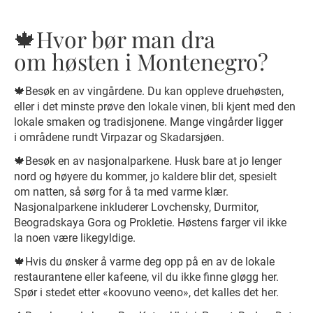
🍁Hvor bør man dra
om høsten i Montenegro?
🍁Besøk en av vingårdene. Du kan oppleve druehøsten,
eller i det minste prøve den lokale vinen, bli kjent med den
lokale smaken og tradisjonene. Mange vingårder ligger
i områdene rundt Virpazar og Skadarsjøen.
🍁Besøk en av nasjonalparkene. Husk bare at jo lenger
nord og høyere du kommer, jo kaldere blir det, spesielt
om natten, så sørg for å ta med varme klær.
Nasjonalparkene inkluderer Lovchensky, Durmitor,
Beogradskaya Gora og Prokletie. Høstens farger vil ikke
la noen være likegyldige.
🍁Hvis du ønsker å varme deg opp på en av de lokale
restaurantene eller kafeene, vil du ikke finne gløgg her.
Spør i stedet etter «koovuno veeno», det kalles det her.