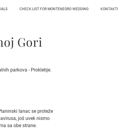
IALS
CHECK-LIST FOR MONTENEGRO WEDDING
KONTAKTI
noj Gori
nih parkova - Prokletije.
Planinski lanac se proteže
onavirusa, još uvek nismo
rma sa obe strane.