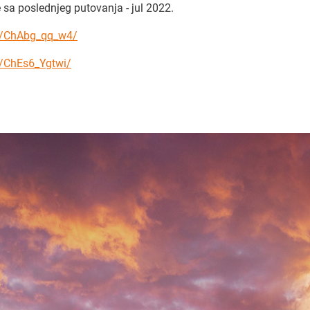
sa poslednjeg putovanja - jul 2022.
l/ChAbg_qq_w4/
/ChEs6_Ygtwi/