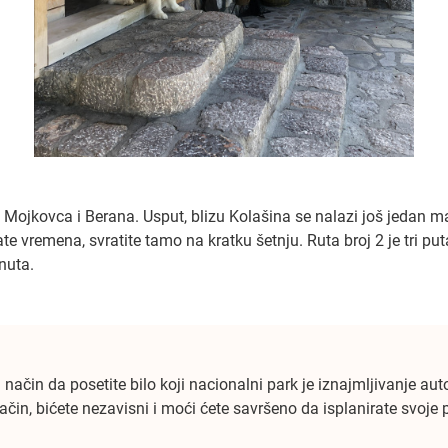
o Mojkovca i Berana. Usput, blizu Kolašina se nalazi još jedan ma
 vremena, svratite tamo na kratku šetnju. Ruta broj 2 je tri puta
nuta.
 način da posetite bilo koji nacionalni park je iznajmljivanje au
ačin, bićete nezavisni i moći ćete savršeno da isplanirate svoje 