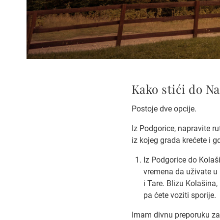
Kako stići do N
Postoje dve opcije.
Iz Podgorice, napravite r
iz kojeg grada krećete i g
Iz Podgorice do Kolaš
vremena da uživate u 
i Tare. Blizu Kolašina, 
pa ćete voziti sporije.
Imam divnu preporuku za 