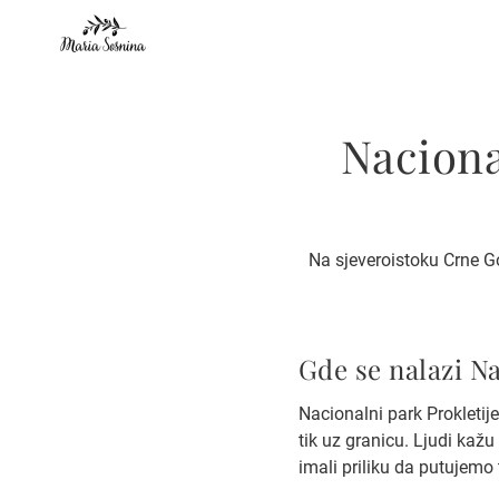
Naciona
Na sjeveroistoku Crne Go
Gde se nalazi Na
Nacionalni park Prokletij
tik uz granicu. Ljudi kažu
imali priliku da putujemo