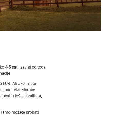
o 4-5 sati, zavisi od toga
macije.
5 EUR. Ali ako imate
kanjona reka Morače
serpentin lošeg kvaliteta,
 Tamo možete probati